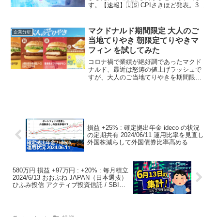
す。【速報】🇺🇸 CPIさきほど発表。3月
の米CPI（消費者物価指数）は「総合」が
市場予想を下回り、「コア」は予想なみ
でした。発表直後に米国株は上昇してい
マクドナルド期間限定 大人のご
企業分析
ますこのあ...
当地てりやき 朝限定てりやきマ
フィン を試してみた
コロナ禍で業績が絶好調であったマクド
ナルド、最近は怒涛の値上げラッシュで
すが、大人のご当地てりやきを期間限定
で2023/6/28より販売中です。たまたま朝
にマック利用したところ「てりやきマフ
ィン」が頼めたので試してみました。て
りやきマフィン...
損益 +25% : 確定拠出年金 ideco の状況
の定期共有 2024/06/11 運用比率を見直し
外国株減らして外国債券比率高める
580万円 損益 +97万円 : +20% : 毎月積立
2024/6/13 おおぶね JAPAN（日本選抜）
ひふみ投信 アクティブ投資信託 / SBIラ
ップ 混沌とした相場 引き続きコツコツ積
立を続けます