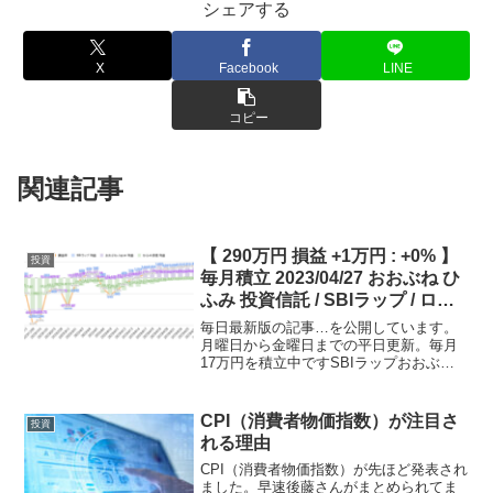
シェアする
X
Facebook
LINE
コピー
関連記事
【 290万円 損益 +1万円 : +0% 】
投資
毎月積立 2023/04/27 おおぶね ひ
ふみ 投資信託 / SBIラップ / ロボ
ット投資 株下落を受けて信託も
毎日最新版の記事…を公開しています。
下落 リセッションリスクを感じ
月曜日から金曜日までの平日更新。毎月
17万円を積立中ですSBIラップおおぶね
て現金比率は高いけど個別銘柄物
Japanひふみ投信毎月積立額2万円10万円
色開始！
5万円ほったらかし投資は可能なのか？
投資の初心者むけ講座 毎月積立 ドルコス
CPI（消費者物価指数）が注目さ
投資
ト平均...
れる理由
CPI（消費者物価指数）が先ほど発表され
ました。早速後藤さんがまとめられてま