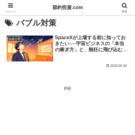
節約投資.com
メニュー
検索
バブル対策
SpaceXが上場する前に知ってお
企業分析
きたい──宇宙ビジネスの「本当
の稼ぎ方」と、熱狂に飛び込む前
に考えること
2026.05.30
PR