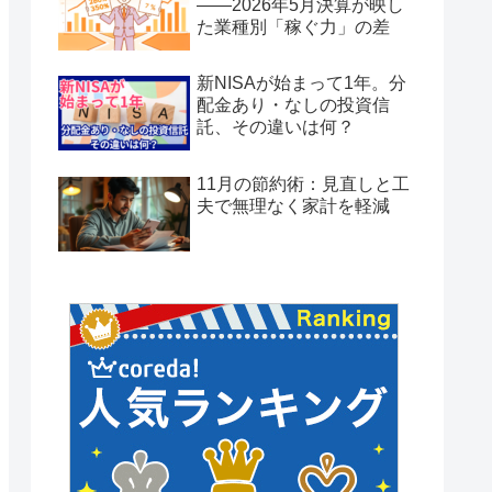
——2026年5月決算が映し
た業種別「稼ぐ力」の差
新NISAが始まって1年。分
配金あり・なしの投資信
託、その違いは何？
11月の節約術：見直しと工
夫で無理なく家計を軽減