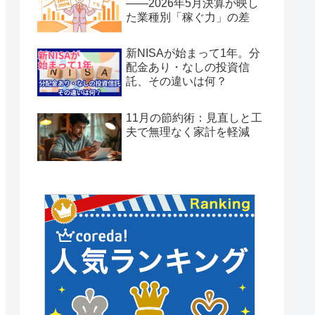
——2026年5月決算が映し
た業種別「稼ぐ力」の差
新NISAが始まって1年。分
配金あり・なしの投資信
託、その違いは何？
11月の節約術：見直しと工
夫で無理なく家計を軽減