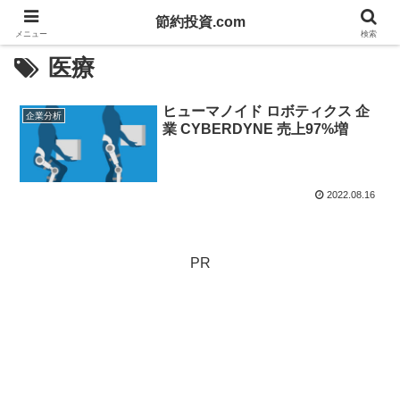
節約投資.com
メニュー
検索
医療
ヒューマノイド ロボティクス 企
企業分析
業 CYBERDYNE 売上97%増
2022.08.16
PR