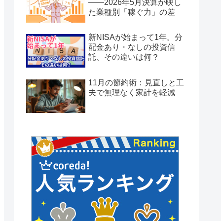
——2026年5月決算が映し
た業種別「稼ぐ力」の差
新NISAが始まって1年。分
配金あり・なしの投資信
託、その違いは何？
11月の節約術：見直しと工
夫で無理なく家計を軽減