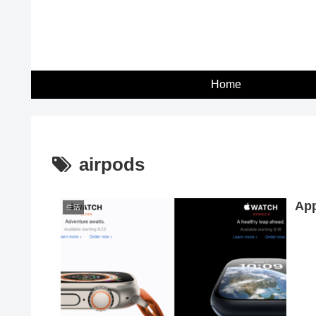
Home
airpods
Ap
生活