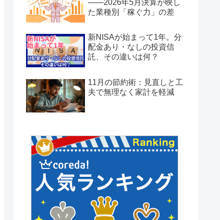
——2026年5月決算が映し
た業種別「稼ぐ力」の差
新NISAが始まって1年。分
配金あり・なしの投資信
託、その違いは何？
11月の節約術：見直しと工
夫で無理なく家計を軽減