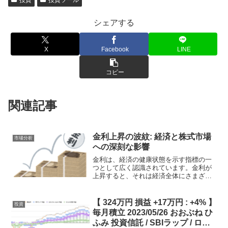
投資
投資ツール
シェアする
X
Facebook
LINE
コピー
関連記事
金利上昇の波紋: 経済と株式市場
市場分析
への深刻な影響
金利は、経済の健康状態を示す指標の一
つとして広く認識されています。金利が
上昇すると、それは経済全体にさまざま
な影響を及ぼす可能性があります。経済
への影響貸出の減少金利が上昇すると、
借り入れのコストが高くなるため、企業
【 324万円 損益 +17万円 : +4% 】
投資
や個人の貸出が減少する可...
毎月積立 2023/05/26 おおぶね ひ
ふみ 投資信託 / SBIラップ / ロボ