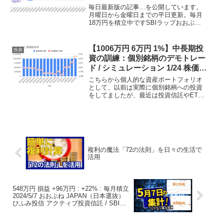
ット投資 株価下落影響受ける 140
毎日最新版の記事…を公開しています。
円にドル円為替突入の影響は？
月曜日から金曜日までの平日更新。毎月
18万円を積立中ですSBIラップおおぶね
Japanひふみ投信毎月積立額3万円10万円
5万円ほったらかし投資は可能なのか？
投資の初心者むけ講座 毎月積立 ドルコス
【1006万円 6万円 1%】中長期投
投資
ト平均...
資の訓練：個別銘柄のデモトレー
ド / シミュレーション 1/24 株価回
復、ありがたいけど引き続き慎重
こちらから個人的な資産ポートフォリオ
路線
として、以前は実際に個別銘柄への投資
をしてましたが、最近は投資信託やETF
のみで運用してます。個別銘柄はデモト
レード、シミュレーションで力試しで
す。投資手法デイトレや短期的な損益は
狙いません。中長期的なリ...
複利の魔法「72の法則」を日々の生活で
活用
548万円 損益 +96万円 : +22% : 毎月積立
2024/5/7 おおぶね JAPAN（日本選抜）
ひふみ投信 アクティブ投資信託 / SBIラ
ップ GW明け 為替動向 米経済動向が気に
なる