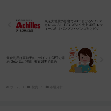
ルディングスとは？日本は米国のマクド
ナルドが直接...
東京大地震の影響で20km歩ける5142 ア
キレスのALL DAY WALK 売上 40倍 レデ
ィース向けパンプスやメンズ向けビジネ
スシューズ 風が吹けば桶屋が儲かる
飲食利用は事前予約でポイントGETで節
約 Goto Eatで節約 覆面調査で節約
ホーム
投資
市場分析