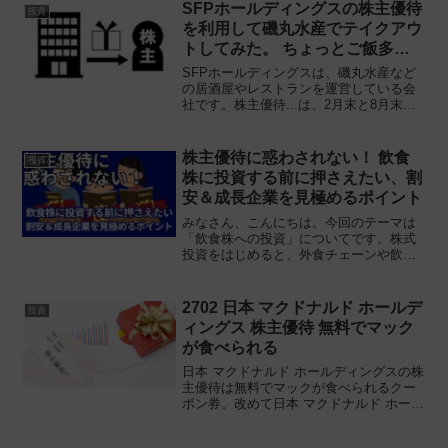
SFPホールディングスの株主優待
投資
を利用して磯丸水産でテイクアウ
トしてみた。 ちょっとご飯多い
です・・。
SFPホールディングスは、磯丸水産など
の居酒屋やレストランを運営している会
社です。株主優待...は、2月末と8月末の
保有でお食事券がもらえます。主なブラ
ンド 今回は磯丸水産でテイクアウトをし
てみました。海鮮こぼれ丼を頼みたかっ
株主優待に惑わされない！ 飲食
投資
たのですが、穴...
株に投資する前に押さえたい、割
安＆成長企業を見極めるポイント
みなさん、こんにちは。今回のテーマは
「飲食株への投資」についてです。株式
投資をはじめると、外食チェーンや飲食
関連の銘柄に興味を持たれる方も少なく
ないかもしれません。日常的に利用する
店舗や、身近なお店に対して応援の意味
2702 日本 マクドナルド ホールデ
投資
も込めて投資するというの...
ィングス 株主優待 無料でマック
が食べられる
日本 マクドナルド ホールディングスの株
主優待は無料でマックが食べられるクー
ポン券。改めて日本 マクドナルド ホール
ディングスの概要と優待の詳細について
調べてみました。日本 マクドナルド ホー