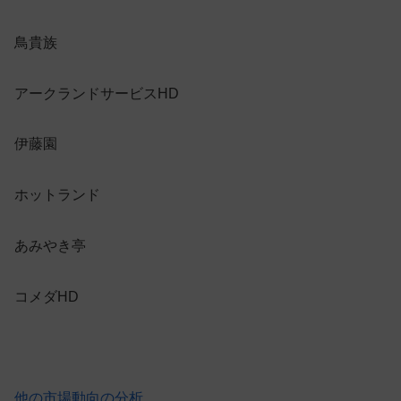
鳥貴族
アークランドサービスHD
伊藤園
ホットランド
あみやき亭
コメダHD
他の市場動向の分析…