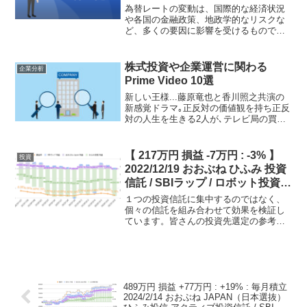
為替レートの変動は、国際的な経済状況
や各国の金融政策、地政学的なリスクな
ど、多くの要因に影響を受けるもので
す。数ヶ月の間に、円安が進行し、ドル
円の為替レートが145円にまで上昇しまし
た。これは多くの市場参加者にとって驚
株式投資や企業運営に関わる
企業分析
きの動きだったでしょう...
Prime Video 10選
新しい王様...藤原竜也と香川照之共演の
新感覚ドラマ｡正反対の価値観を持ち正反
対の人生を生きる2人が､テレビ局の買収
をめぐって激突!シリアスでコミカルなお
カネを巡る冒険を描く｡七つの会議...都内
にある中堅メーカー・東京建電。営業一
【 217万円 損益 -7万円 : -3% 】
投資
課の万年...
2022/12/19 おおぶね ひふみ 投資
信託 / SBIラップ / ロボット投資
前週末の暴落を受けて下落
１つの投資信託に集中するのではなく、
個々の信託を組み合わせて効果を検証し
ています。皆さんの投資先選定の参考と
なれば、幸いです。基本的に毎日最新版
の記事…を公開しています。月曜日から
金曜日までの平日更新。現状の毎月の積
立 来月よりおおぶねとひ...
489万円 損益 +77万円 : +19% : 毎月積立
2024/2/14 おおぶね JAPAN（日本選抜）