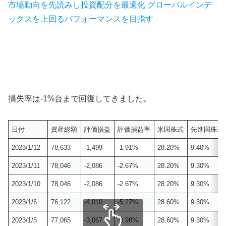
市場動向を先読みし投資配分を最適化 グローバルインデ
ックスを上回るパフォーマンスを目指す
損失率は-1%台まで回復してきました。
日付
資産総額
評価損益
評価損益率
米国株式
先進国株式
2023/1/12
78,633
-1,499
-1.91%
28.20%
9.40%
2023/1/11
78,046
-2,086
-2.67%
28.20%
9.30%
2023/1/10
78,046
-2,086
-2.67%
28.20%
9.30%
2023/1/6
76,122
-4,010
-5.27%
28.60%
9.30%
2023/1/5
77,065
-3,067
-3.98%
28.60%
9.30%