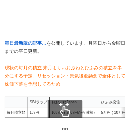
毎日最新版の記事
…
を公開しています。月曜日から金曜日
までの平日更新。
現状の毎月の積立 来月よりおおぶねとひふみの積立を半
分にする予定。リセッション・景気後退懸念で全体として
株価下落を予想してるため
SBIラップ
おおぶねJapan
ひふみ投信
毎月積立額
1万円
10万円 ( 20万円から減額）
5万円 ( 10万
スクロールできます
PR