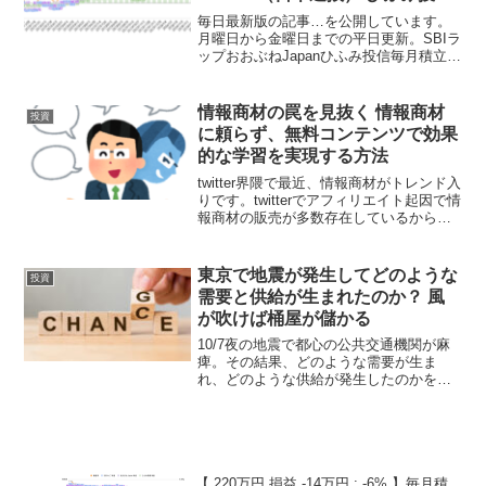
アクティブ投資信託 / SBIラップ
毎日最新版の記事…を公開しています。
AI投資 順調すぎる滑り出し 下落
月曜日から金曜日までの平日更新。SBIラ
ップおおぶねJapanひふみ投信毎月積立額
もあるはず 落ち着いて
2万円10万円5万円推移（ 左側：積上損益
額、右側：損益率 ）ポートフォリオが日
本に寄ってて、かなり株価が好調のた
情報商材の罠を見抜く 情報商材
投資
め、つい...
に頼らず、無料コンテンツで効果
的な学習を実現する方法
twitter界隈で最近、情報商材がトレンド入
りです。twitterでアフィリエイト起因で情
報商材の販売が多数存在しているからと
推測しています。全ての情報商材が悪と
は言いませんが、高額なものには、特に
注意が必要です。情報商材の罠を見抜
東京で地震が発生してどのような
投資
く：騙...
需要と供給が生まれたのか？ 風
が吹けば桶屋が儲かる
10/7夜の地震で都心の公共交通機関が麻
痺。その結果、どのような需要が生ま
れ、どのような供給が発生したのかを調
べてみました。実は東京で震度5が発生す
るのは10年ぶりだということです。その
間に生まれた新しいTechが人の行動に変
化をもたらして...
【 220万円 損益 -14万円 : -6% 】毎月積