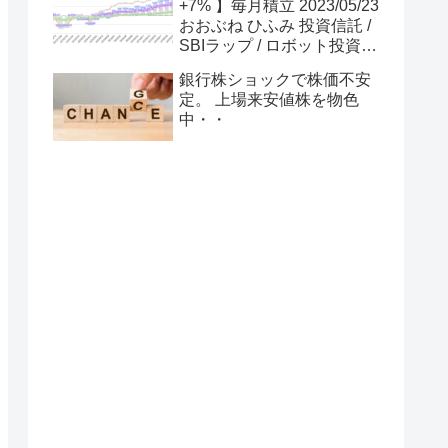
+7% 】毎月積立 2023/05/23
おおぶね ひふみ 投資信託 /
SBIラップ / ロボット投資
７日連続 利益膨らむ 株価は
銀行株ショックで株価不安
上がれば下がる場合も セル
定。 上場来安値株を物色
インメイ リセッション懸念
中・・
はいつ影響？