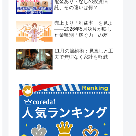
配金あり・なしの投資信
託、その違いは何？
売上より「利益率」を見よ
——2026年5月決算が映し
た業種別「稼ぐ力」の差
11月の節約術：見直しと工
夫で無理なく家計を軽減