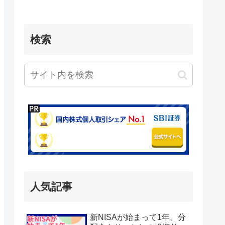
検索
人気記事
新NISAが始まって1年。分