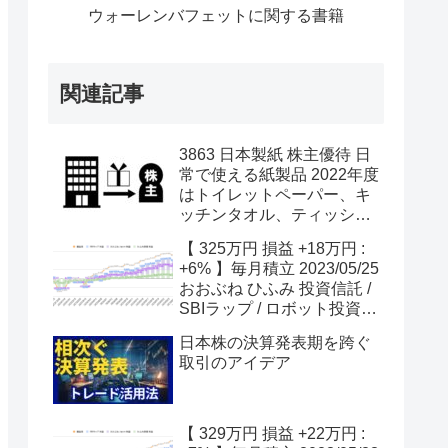
ウォーレンバフェットに関する書籍
関連記事
3863 日本製紙 株主優待 日
常で使える紙製品 2022年度
はトイレットペーパー、キ
ッチンタオル、ティッシュ
など 節約
【 325万円 損益 +18万円 :
+6% 】毎月積立 2023/05/25
おおぶね ひふみ 投資信託 /
SBIラップ / ロボット投資
さらに株価下落 米国債務問
日本株の決算発表期を跨ぐ
題・セルインメイ・リセッ
取引のアイデア
ションに注目！
【 329万円 損益 +22万円 :