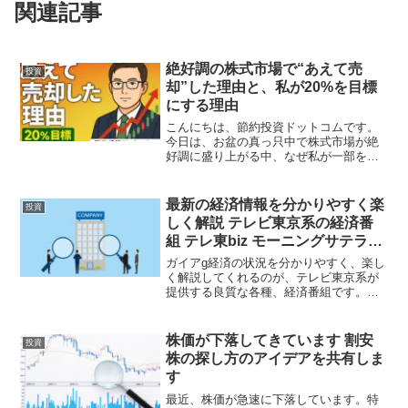
関連記事
絶好調の株式市場で“あえて売
投資
却”した理由と、私が20%を目標
にする理由
こんにちは、節約投資ドットコムです。
今日は、お盆の真っ只中で株式市場が絶
好調に盛り上がる中、なぜ私が一部を売
却したのか。そして私がなぜ「年間
20%」というリターンを投資の目標にし
ているのか。その背景をじっくりお話し
最新の経済情報を分かりやすく楽
投資
します。強気相場の中で「な...
しく解説 テレビ東京系の経済番
組 テレ東biz モーニングサテライ
ト（モーサテ）/ワールドビジネ
ガイアg経済の状況を分かりやすく、楽し
スサテライト（WBS）/カンブリ
く解説してくれるのが、テレビ東京系が
提供する良質な各種、経済番組です。日
ア宮殿/ガイアの夜明け
経新聞が情報提供しているので、良質な
情報でかつ最新情報である点がありがた
いところ。毎日・毎週聴き続けること
株価が下落してきています 割安
投資
で、経済状況がなんとなく...
株の探し方のアイデアを共有しま
す
最近、株価が急速に下落しています。特