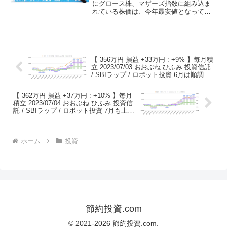
にグロース株、マザーズ指数に組み込ま
れている株価は、今年最安値となってし
まいました。一方、割安で株を購入する
チャンスでもあります。今後も株価は下
落を続けるかもしれませんが、安く株を
購入できるチャンスですの...
【 356万円 損益 +33万円 : +9% 】毎月積
立 2023/07/03 おおぶね ひふみ 投資信託
/ SBIラップ / ロボット投資 6月は順調に
上昇 7月局面は？
【 362万円 損益 +37万円 : +10% 】毎月
積立 2023/07/04 おおぶね ひふみ 投資信
託 / SBIラップ / ロボット投資 7月も上昇
からスタート！ ちょっと怖い。
ホーム
投資
節約投資.com
© 2021-2026 節約投資.com.