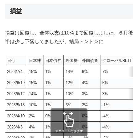
損益
損益は回復し、全体収支は10%まで回復しました。６月後
半は少し下落してましたが、結局トントンに
日付
日本株
日本債券
外国株
外国債券
グローバルREIT
2023/7/4
15%
1%
14%
6%
7%
2023/6/19
15%
1%
12%
4%
5%
2023/6/12
14%
1%
10%
3%
3%
2023/5/18
10%
1%
6%
2%
-1%
2023/4/10
2%
0%
2%
0%
-4%
2023/4/3
4%
1%
2%
0%
-4%
スクロールできます