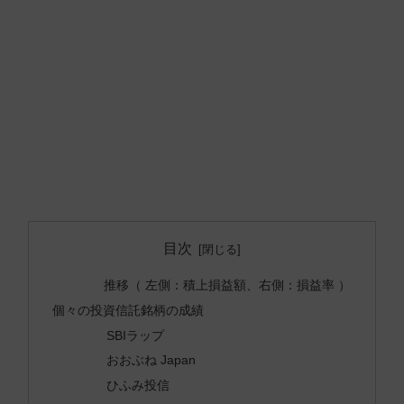
目次
推移（ 左側：積上損益額、右側：損益率 ）
個々の投資信託銘柄の成績
SBIラップ
おおぶね Japan
ひふみ投信