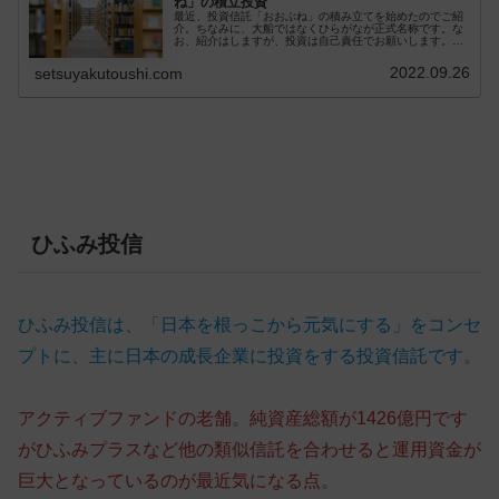
ね」の積立投資
最近、投資信託「おおぶね」の積み立てを始めたのでご紹
介。ちなみに、大船ではなくひらがなが正式名称です。な
お、紹介はしますが、投資は自己責任でお願いします。投
資信託「おおぶね」とは？投資信託「おおぶね」は、農林
中央金庫 子会社の農林中金バリュ...
2022.09.26
setsuyakutoushi.com
ひふみ投信
ひふみ投信は、「日本を根っこから元気にする」をコンセ
プトに、主に日本の成長企業に投資をする投資信託です。
アクティブファンドの老舗。純資産総額が1426億円です
がひふみプラスなど他の類似信託を合わせると運用資金が
巨大となっているのが最近気になる点。