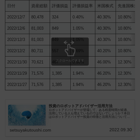
日付
資産総額
評価損益
評価損益率
米国株式
先進国株式
2022/12/7
80,478
324
0.40%
40.30%
10.80%
2022/12/6
81,003
849
1.05%
40.30%
10.80%
2022/12/3
81,003
849
1.05%
40.30%
10.80%
2022/12/2
80,711
557
0.69%
40.20%
10.80%
スクロールできます
2022/11/30
70,621
467
0.66%
46.00%
12.30%
2022/11/29
71,576
1,385
1.94%
46.20%
12.30%
2022/11/27
71,576
1,385
1.94%
46.20%
12.30%
投資のロボットアドバイザー活用方法
ロボットアドバイザーが登場して、ある程度時間が経過、
活用している人も増えているのではないでしょうか？本日
はロボットアドバイザー投資の特徴と活用方法について共
有します。ロボットアドバイザーとは？ロボットアドバイ
ザーは、投資運用を行うためのコン...
2022.09.30
setsuyakutoushi.com