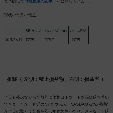
基本的に
毎日最新版の記事
…
を公開しています。
現状の毎月の積立
SBIラップ
おおぶねJapan
ひふみ投信
毎月積立額
1万円
20万円
10万円
推移（ 左側：積上損益額、右側：損益率 ）
本日も残念ながら全般的に価格は下落。下落幅は落ち着い
てきましたが、直近のNYダウ -1%、NASDAQ -2%の影響
が本日の取引で影響を及ぼす危険性があり、さらなる下落