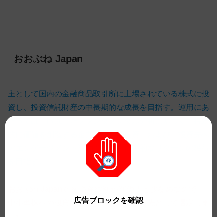
おおぶね Japan
主として国内の金融商品取引所に上場されている株式に投
資し、投資信託財産の中長期的な成長を目指す。運用にあ
たっては、徹底したファンダメンタル分析に基づく、持続
的に価値を創造する企業への長期投資、および、投資先へ
のエンゲージメント活動により、長期的なリターンの獲得
を目指す。
おおぶね Japan の純資産総額が30億円と少なめなので、
広告ブロックを確認
中小型株への投資のしやすさから、投資先として選定しま
した。