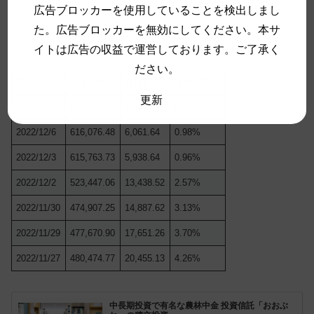
広告ブロッカーを使用していることを検出しまし
た。広告ブロッカーを無効にしてください。本サ
こちらも0.2%近く損益率に影響。
イトは広告の収益で運営しております。ご了承く
ださい。
日付
資産総額
評価損益
評価損益率
更新
2022/12/7
614,929.73
4,914.89
0.80%
2022/12/6
616,076.48
6,061.64
0.98%
2022/12/3
615,763.73
5,938.64
0.96%
2022/12/2
523,447.06
13,438.52
2.57%
2022/11/30
474,907.25
14,887.62
3.13%
2022/11/29
477,670.90
17,651.26
3.70%
2022/11/27
480,474.77
20,455.13
4.26%
中長期投資で有名な農林中金 投資信託「おおぶ