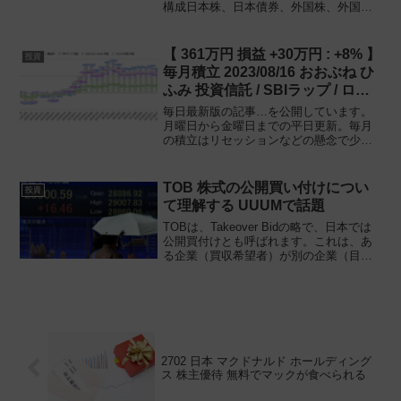
構成日本株、日本債券、外国株、外国債
券、REITの組み合わせで運用をしていま
す。SBIラップのように情勢に応じて割合
を変化させることができず、自分で運用
【 361万円 損益 +30万円 : +8% 】
投資
方法を変える必要...
毎月積立 2023/08/16 おおぶね ひ
ふみ 投資信託 / SBIラップ / ロボ
ット投資 微増で着地
毎日最新版の記事…を公開しています。
月曜日から金曜日までの平日更新。毎月
の積立はリセッションなどの懸念で少し
絞っているのですが、もう少し増やして
も良いかもと思いつつあります。SBIラッ
プおおぶねJapanひふみ投信毎月積立額1
TOB 株式の公開買い付けについ
投資
万円1万円1万...
て理解する UUUMで話題
TOBは、Takeover Bidの略で、日本では
公開買付けとも呼ばれます。これは、あ
る企業（買収希望者）が別の企業（目標
会社）の株式を公開市場から直接購入し
ようとする際の手法の一つです。具体的
には、買収希望者が目標会社の株主に対
して、あら...
2702 日本 マクドナルド ホールディング
ス 株主優待 無料でマックが食べられる