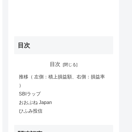
目次
目次
推移（ 左側：積上損益額、右側：損益率
）
SBIラップ
おおぶね Japan
ひふみ投信