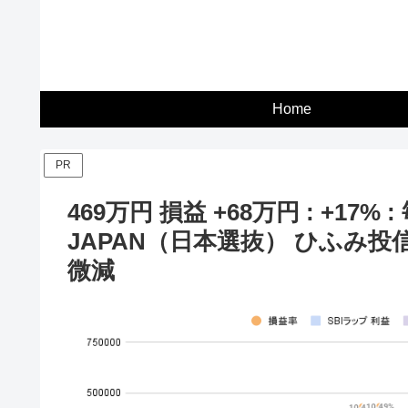
Home
PR
469万円 損益 +68万円 : +17% 
JAPAN（日本選抜） ひふみ投信
微減