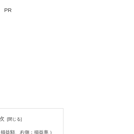
PR
次
上損益額、右側：損益率 ）