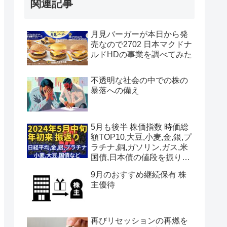
関連記事
月見バーガーが本日から発
売なので2702 日本マクドナ
ルドHDの事業を調べてみた
不透明な社会の中での株の
暴落への備え
5月も後半 株価指数 時価総
額TOP10,大豆,小麦,金,銀,プ
ラチナ,銅,ガソリン,ガス,米
国債,日本債の値段を振り返
る
9月のおすすめ継続保有 株
主優待
再びリセッションの再燃を