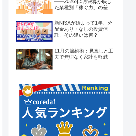
——2026年5月決算が映し
た業種別「稼ぐ力」の差
新NISAが始まって1年。分
配金あり・なしの投資信
託、その違いは何？
11月の節約術：見直しと工
夫で無理なく家計を軽減