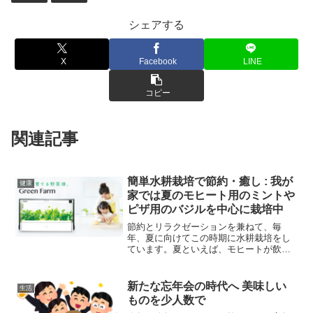
シェアする
X
Facebook
LINE
コピー
関連記事
簡単水耕栽培で節約・癒し : 我が
健康
家では夏のモヒート用のミントや
ピザ用のバジルを中心に栽培中
節約とリラクゼーションを兼ねて、毎
年、夏に向けてこの時期に水耕栽培をし
ています。夏といえば、モヒートが飲み
たくなる季節。トマトベースのパスタや
ピザも食べたくなりますが、欠かせない
のが生のバジル。しかし、都心のスーパ
新たな忘年会の時代へ 美味しい
生活
ーだと何故か少量でお値段も...
ものを少人数で