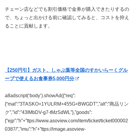
チェーン店などでも割引価格で金券が購入できたりするの
で、ちょっと出かける前に確認してみると、コストを抑え
ることに貢献します。
【250円引】ガスト、しゃぶ葉等全国のすかいらーくグル
ープで使えるお食事券5,000円分
a8adscript(‘body’).showAd({“req”:
{“mat”:”3TASKO+1YULRM+455G+BWGDT”,”alt”:”商品リン
ク”,”id”:”43IMbDV-g7-tMzSdWL”},”goods”:
{“ejp”:”h”+”ttps://www.asoview.com/item/ticket/ticket000002
0387/”,”imu”:”h”+”ttps://image.asoview-