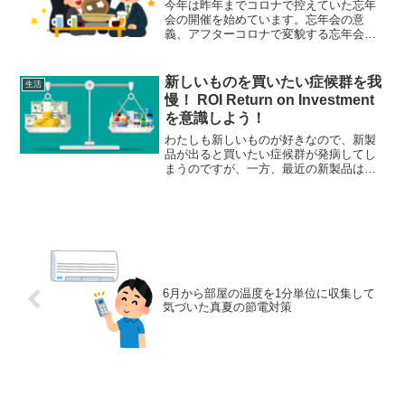
今年は昨年までコロナで控えていた忘年
会の開催を始めています。忘年会の意
義、アフターコロナで変貌する忘年会の
形態、最近の忘年会のトレンドについて
解説します。忘年会。その歴史と伝統を
振り返る忘年会の起源や歴史、伝統につ
新しいものを買いたい症候群を我
生活
いて知りたい方は、この記事...
慢！ ROI Return on Investment
を意識しよう！
わたしも新しいものが好きなので、新製
品が出ると買いたい症候群が発病してし
まうのですが、一方、最近の新製品は多
機能すぎたり高機能すぎて、実際に使い
こなせない、使いきれないという事実も
あります。先日発表された、Apple
MacbookPro ...
6月から部屋の温度を1分単位に収集して
気づいた真夏の節電対策