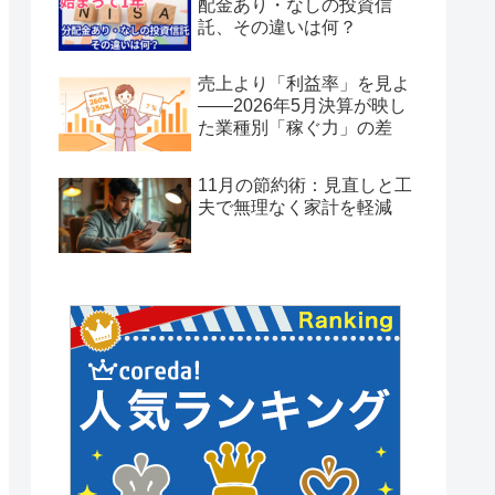
配金あり・なしの投資信
託、その違いは何？
売上より「利益率」を見よ
——2026年5月決算が映し
た業種別「稼ぐ力」の差
11月の節約術：見直しと工
夫で無理なく家計を軽減