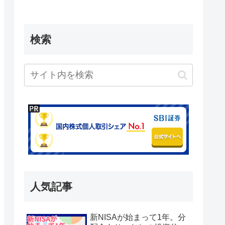
検索
人気記事
新NISAが始まって1年。分