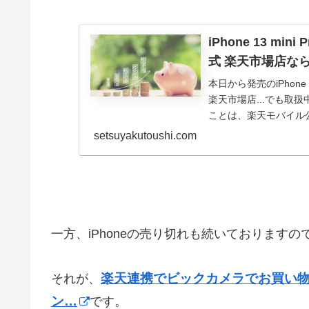
iPhone 13 m
式 楽天市場店な
本日から発売のiPhone
楽天市場店...でも取
ことは、楽天モバイル公式
setsuyakutoushi.com
一方、iPhoneの売り切れも続いております
楽天連携でビックカメラでお買い物
それが、
ン…
です。