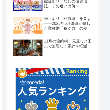
配金あり・なしの投資信
託、その違いは何？
売上より「利益率」を見よ
——2026年5月決算が映し
た業種別「稼ぐ力」の差
11月の節約術：見直しと工
夫で無理なく家計を軽減