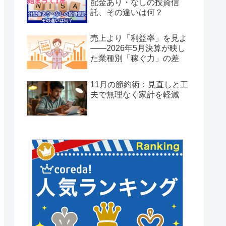
配金あり・なしの投資信
託、その違いは何？
売上より「利益率」を見よ
——2026年5月決算が映し
た業種別「稼ぐ力」の差
11月の節約術：見直しと工
夫で無理なく家計を軽減