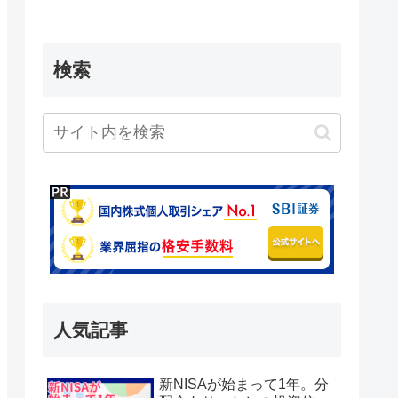
検索
人気記事
新NISAが始まって1年。分