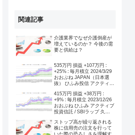
関連記事
介護業界でなぜ介護倒産が
増えているのか？ 今後の需
要と供給は？
535万円 損益 +107万円 :
+25% : 毎月積立 2024/3/29
おおぶね JAPAN（日本選
抜） ひふみ投信 アクティブ
投資信託 / SBIラップ 日本
415万円 損益 +38万円 :
の指数は悪かった
+9% : 毎月積立 2023/12/26
おおぶね ひふみ アクティブ
投資信託 / SBIラップ 久々
の更新 ほったらかし投資中
ストップ高が繰り返される
株に信用売の注文を行って
いた際の恐ろしさを理解す