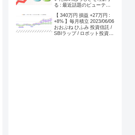
る : 最近話題のビューティ
花壇 3041 で学ぶ
【 340万円 損益 +27万円 :
+8% 】毎月積立 2023/06/06
おおぶね ひふみ 投資信託 /
SBIラップ / ロボット投資
さらに急増 永遠に右肩上が
りの株価は存在しないので
要注意！