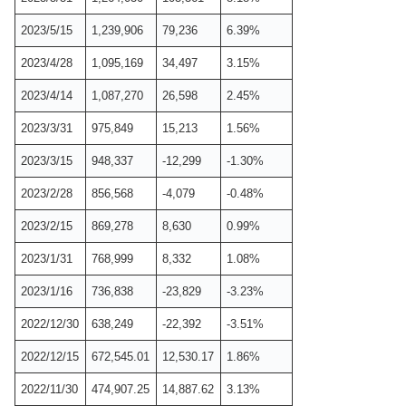
2023/5/15
1,239,906
79,236
6.39%
2023/4/28
1,095,169
34,497
3.15%
2023/4/14
1,087,270
26,598
2.45%
2023/3/31
975,849
15,213
1.56%
2023/3/15
948,337
-12,299
-1.30%
2023/2/28
856,568
-4,079
-0.48%
2023/2/15
869,278
8,630
0.99%
2023/1/31
768,999
8,332
1.08%
2023/1/16
736,838
-23,829
-3.23%
2022/12/30
638,249
-22,392
-3.51%
2022/12/15
672,545.01
12,530.17
1.86%
2022/11/30
474,907.25
14,887.62
3.13%