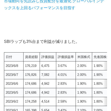
市場動向を先読みし投資配分を最適化 グローバルインデ
ックスを上回るパフォーマンスを目指す
SBIラップも3%台まで利益が減りました。
日付
資産総額
評価損益
評価損益率
米国株式
先進国株式
2023/6/8
176,219
6,475
3.67%
2.00%
1.90%
2023/6/7
176,826
7,082
4.01%
2.00%
1.90%
2023/6/6
174,686
4,942
2.83%
1.90%
1.80%
2023/6/5
174,686
4,942
2.83%
1.90%
1.80%
2023/6/2
174,258
4,514
2.59%
1.90%
1.80%
2023/6/1
165,398
5,654
3.42%
2.10%
2.00%