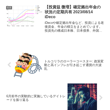
ることで、需要のない業界に投資するこ
とを避けることができます。それでは、
【投資益 微増】確定拠出年金の
投資
読み進めてください。1....
状況の定期共有 2023/08/14
iDeco
iDecoや確定拠出年金など、投資による老
後資金、年金の積立をまとめています。
投資先の構成日本株、日本債券、外国
株、外国債券、REITの組み合わせで運用
をしています。SBIラップのように情勢に
応じて割合を変化させることができず、
自分で運用方...
トルコリラのローラーコースター: 政策変
動と高インフレが引き起こす通貨の大波
乱
6月前半の実験的に実施しているデイトレ
ードを振り返る