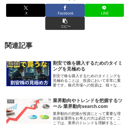
X
Facebook
LINE
コピー
関連記事
割安で株を購入するためのタイミ
市場分析
ングを見極める
割安で株を購入するためのタイミングを
見極めることは、投資において非常に重
要です。株式市場への投資は、様々な方
法で行うことができますが、基本的には
キャピタルゲインとインカムゲインの2つ
の手法が一般的です。キャピタルゲイン
業界動向やトレンドを把握するツ
投資
とインカムゲインキャピ...
ール 業界動向search.com
業界動向の把握が投資にとって重要な理
由資金運用をお考えの方は必読です。こ
こでは、業界のトレンドを理解すること
の重要性について述べています。そうす