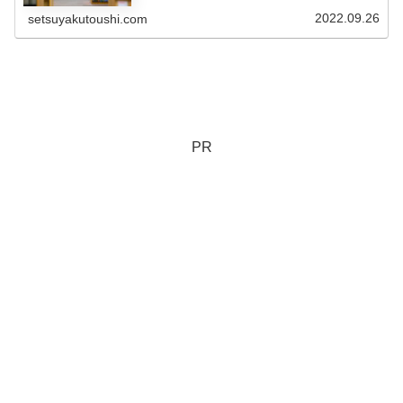
資信託「おおぶね」とは？投資信託「おおぶね」は、農林
中央金庫 子会社の農林中金バリュ...
2022.09.26
setsuyakutoushi.com
PR