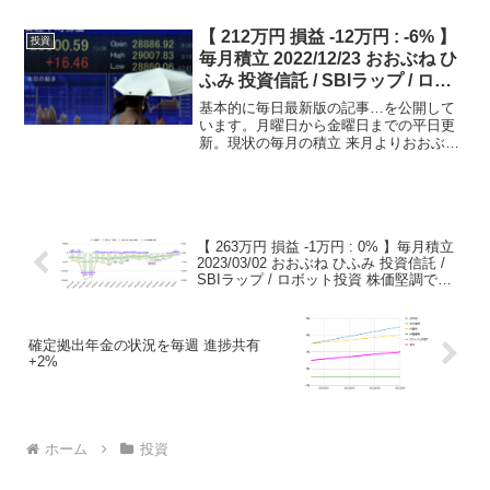
グロース250に至っては、年初来最安値を
更新する事態になってますね。年初から
【 212万円 損益 -12万円 : -6% 】
投資
4/19までの...
毎月積立 2022/12/23 おおぶね ひ
ふみ 投資信託 / SBIラップ / ロボ
ット投資 米国株下落 景気後退懸
基本的に毎日最新版の記事…を公開して
念 傍観維持！
います。月曜日から金曜日までの平日更
新。現状の毎月の積立 来月よりおおぶね
とひふみの積立を半分にする予定。リセ
ッション・景気後退懸念で全体として株
価下落を予想してるためSBIラップおおぶ
ねJapanひふみ...
【 263万円 損益 -1万円 : 0% 】毎月積立
2023/03/02 おおぶね ひふみ 投資信託 /
SBIラップ / ロボット投資 株価堅調で損
益がほぼ戻ってきました
確定拠出年金の状況を毎週 進捗共有
+2%
ホーム
投資