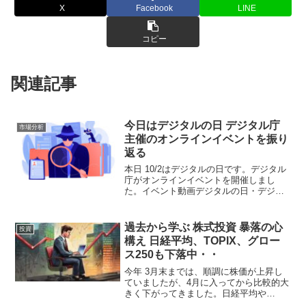
X
Facebook
LINE
コピー
関連記事
今日はデジタルの日 デジタル庁
市場分析
主催のオンラインイベントを振り
返る
本日 10/2はデジタルの日です。デジタル
庁がオンラインイベントを開催しまし
た。イベント動画デジタルの日・デジタ
ル月間とは？2021年に創設された、社会
全体でデジタルについて定期的に振り返
り、体験し、見直す機会として創設され
過去から学ぶ 株式投資 暴落の心
投資
た記念日です。官...
構え 日経平均、TOPIX、グロー
ス250も下落中・・
今年 3月末までは、順調に株価が上昇し
ていましたが、4月に入ってから比較的大
きく下がってきました。日経平均や
TOPIXは2月中旬レベルまで下げてます。