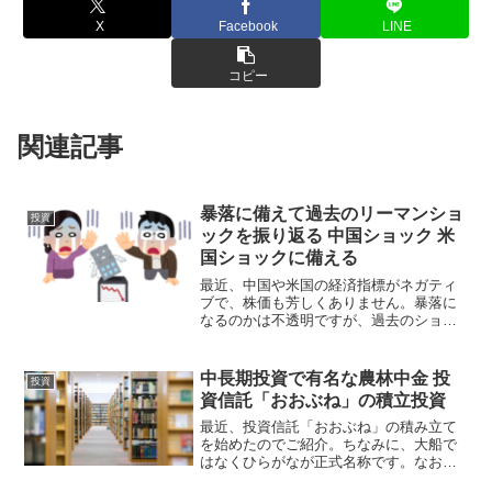
X
Facebook
LINE
コピー
関連記事
暴落に備えて過去のリーマンショ
投資
ックを振り返る 中国ショック 米
国ショックに備える
最近、中国や米国の経済指標がネガティ
ブで、株価も芳しくありません。暴落に
なるのかは不透明ですが、過去のショッ
クを理解することで、今後起こるであろ
う状況に備えたいですねリーマンショッ
クとは何だったのか？リーマンショック
中長期投資で有名な農林中金 投
投資
とは、2008年にアメリ...
資信託「おおぶね」の積立投資
最近、投資信託「おおぶね」の積み立て
を始めたのでご紹介。ちなみに、大船で
はなくひらがなが正式名称です。なお、
紹介はしますが、投資は自己責任でお願