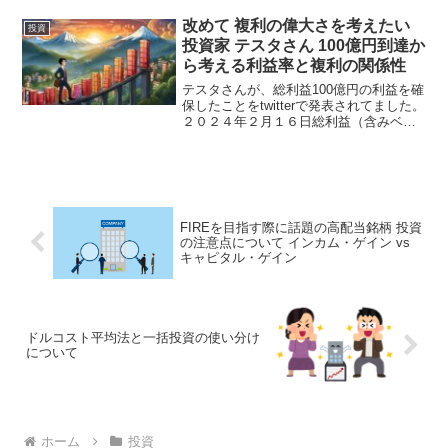
いします。投資信託「おおぶね」とは？
投資信託「おおぶね」は、農林中央金庫
改めて 複利の偉大さを考えたい
投資
子会社の農林中金バリュ...
投資家 テスタさん 100億円到達か
ら考える利益率と複利の関係性
テスタさんが、総利益100億円の利益を確
保したことをtwitterで発表されてました。
２０２４年２月１６日総利益（含みベー
ス税引き前）・・１００億円を達成しま
した！！いや・・ほんと・・自分は始め
た頃から１億円とかも絶対無理と思って
たのでまさ...
FIREを目指す際に話題の高配当銘柄 投資
の注意点について インカム・ゲイン vs
キャピタル・ゲイン
ドルコスト平均法と一括投資の使い分け
について
ホーム
投資