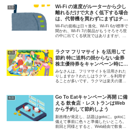
Wi-Fi の速度がルーターから少し
生活
離れるだけで大きく低下する場合
は、代替機を買わずにまずはチャ
ンネル設定を確認しましょう！
Wi-Fiの規格は日々進化、Wi-Fi 6が標準で
聞かれ、Wi-Fi 7の製品がもうそろそろ世
の中に出てくる状況ではありますが、昔
のWi-Fi機器でも数百Mであれば十分であ
ることも少なくありません。我が家で利
用しているWi-Fi ルーターT...
ラクマ フリマサイト を活用して
生活
節約 特に送料の掛からない金券
株主優待券をキャンペーン時に購
入するのがおすすめ 銀だこが280
みなさんは、フリマサイトを活用された
円で食べられる？
りしますか？わたしはラクマ...を利用す
ることが多いです。ラクマは楽天の運営
するフリマサイトで、他社と比較して出
品手数料が少ないので、結果、利用者も
安く購入ができます。また、比較的キャ
Go To Eatキャンペーン再開 に備
生活
ンペーンが多く、7%...
える 飲食店・レストランはWeb
から予約して節約しよう
新政権が発足し、話題はgotoに。gotoに
備えて事前に色々と準備したいところ。
前回と同様とすると、Web経由で飲食店
を予約して、ポイントが加算される仕組