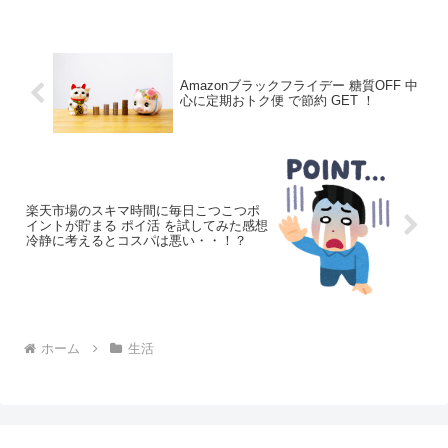
みになるはずです。また、そもそもgoto
抜きにしても、Web予約するとポイント
が加算さ...
Amazonブラックフライデー 糖質OFF 中
心に定期おトク便 で節約 GET ！
楽天市場のスキマ時間に毎日こつこつポ
イントが貯まる ポイ活 を試してみた感想
冷静に考えるとコスパは悪い・・！？
ホーム
生活