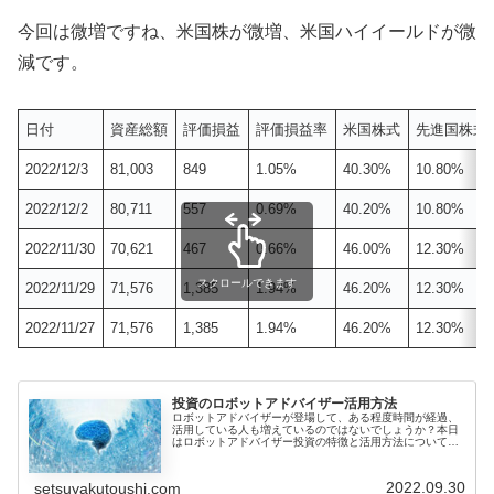
今回は微増ですね、米国株が微増、米国ハイイールドが微
減です。
日付
資産総額
評価損益
評価損益率
米国株式
先進国株式
2022/12/3
81,003
849
1.05%
40.30%
10.80%
2022/12/2
80,711
557
0.69%
40.20%
10.80%
2022/11/30
70,621
467
0.66%
46.00%
12.30%
スクロールできます
2022/11/29
71,576
1,385
1.94%
46.20%
12.30%
2022/11/27
71,576
1,385
1.94%
46.20%
12.30%
投資のロボットアドバイザー活用方法
ロボットアドバイザーが登場して、ある程度時間が経過、
活用している人も増えているのではないでしょうか？本日
はロボットアドバイザー投資の特徴と活用方法について共
有します。ロボットアドバイザーとは？ロボットアドバイ
ザーは、投資運用を行うためのコン...
2022.09.30
setsuyakutoushi.com