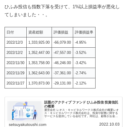
ひふみ投信も指数下落を受けて、1%以上損益率が悪化し
てしまいました・・。
日付
資産総額
評価損益
評価損益率
2022/12/3
1,333,925.00
-66,079.00
-4.95%
2022/12/2
1,352,447.00
-47,557.00
-3.52%
2022/11/30
1,353,758.00
-46,246.00
-3.42%
2022/11/29
1,362,643.00
-37,361.00
-2.74%
2022/11/27
1,370,873.00
-29,131.00
-2.12%
話題のアクティブ ファンド ひふみ投信 投資信託
の概要
運営会社 レオス・キャピタルワークス株式会社の概要レオ
ス・キャピタルワークス株式会社は、投資や財務に関する
サービスを提供している会社です。同社は、顧客がお金を
増やし、投資を最大限に活用できるよう、様々なサービス
を提供しています。最近のニュー...
2022.10.03
setsuyakutoushi.com