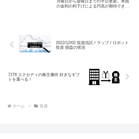
ますね
月曜日から金曜日までの平日更新。米国
の金利の利下げによる円高が期待できる
側面でもあるので、SBIラップを2万円に
変更しました。リセッション懸念が再燃
している気がするので、少し防衛のポー
トフォリオを意識した...
2022/12/02 投資信託 / ラップ / ロボット
投資 損益の状況
7278 エクセディの株主優待 好きなギフ
トを選べる！
ホーム
投資