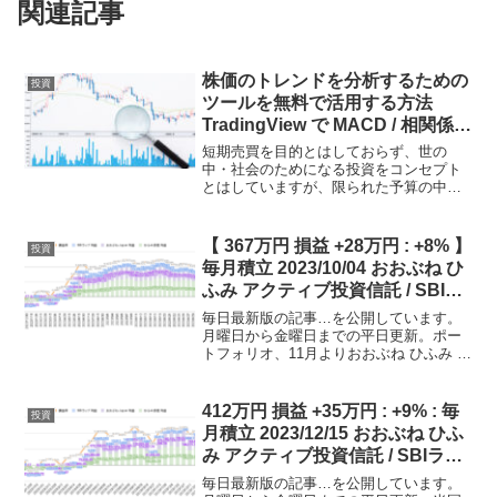
関連記事
株価のトレンドを分析するための
投資
ツールを無料で活用する方法
TradingView で MACD / 相関係数
/ ストキャスティックス / RSI
短期売買を目的とはしておらず、世の
中・社会のためになる投資をコンセプト
とはしていますが、限られた予算の中で
投資先を決める中においては、株価のト
レンドも多少は参考にしながら判断する
ことも時に必要になると、考えていま
【 367万円 損益 +28万円 : +8% 】
投資
す。そのような状況で役に立つ...
毎月積立 2023/10/04 おおぶね ひ
ふみ アクティブ投資信託 / SBIラ
ップ ロボットAI投資 強烈な下げ
毎日最新版の記事…を公開しています。
が継続中
月曜日から金曜日までの平日更新。ポー
トフォリオ、11月よりおおぶね ひふみ 積
み増し予定。SBIラップおおぶねJapanひ
ふみ投信毎月積立額1万円3万円 -> 5万円3
万円 -> 5万円推移（ 左側：積上...
412万円 損益 +35万円 : +9% : 毎
投資
月積立 2023/12/15 おおぶね ひふ
み アクティブ投資信託 / SBIラッ
プ なかなか難しい市場が続いて
毎日最新版の記事…を公開しています。